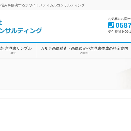
の悩みを解決するホワイトメディカルコンサルティング
お気軽にお問合
0587
受付時間 9:00-1
績･意見書サンプル
カルテ画像精査・画像鑑定や意見書作成の料金案内
JOB
PRICE