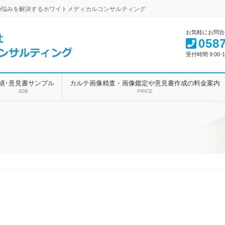
の悩みを解決するホワイトメディカルコンサルティング
お気軽にお問合
0587
受付時間 9:00-1
績･意見書サンプル
カルテ画像精査・画像鑑定や意見書作成の料金案内
JOB
PRICE