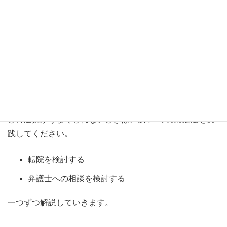
5．むちうち（外傷性頚部症候群）の症
状を伝えても医師との連携が取れない
ときの対処法
むちうちの症状がうまく伝わらない、症状を伝えても医師
との連携がうまくとれないときは、以下2つの対処法を実
践してください。
転院を検討する
弁護士への相談を検討する
一つずつ解説していきます。