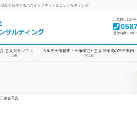
の悩みを解決するホワイトメディカルコンサルティング
お気軽にお問合
0587
受付時間 9:00-1
績･意見書サンプル
カルテ画像精査・画像鑑定や意見書作成の料金案内
JOB
PRICE
日整会写真