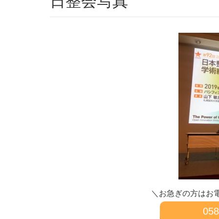
日整会写真
＼お急ぎの方はお
058